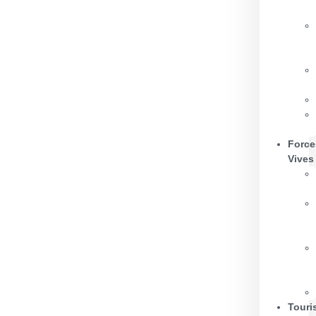
Force
Vives
Touri