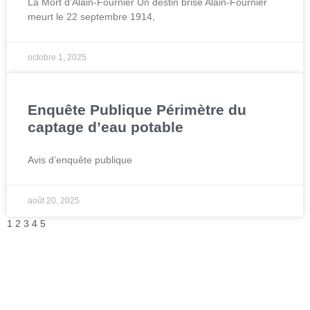
La Mort d’Alain-Fournier Un destin brisé Alain-Fournier
meurt le 22 septembre 1914,
octobre 1, 2025
Enquête Publique Périmètre du
captage d’eau potable
Avis d’enquête publique
août 20, 2025
1
2
3
4
5