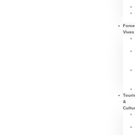
Force
Vives
Touri
&
Cultu