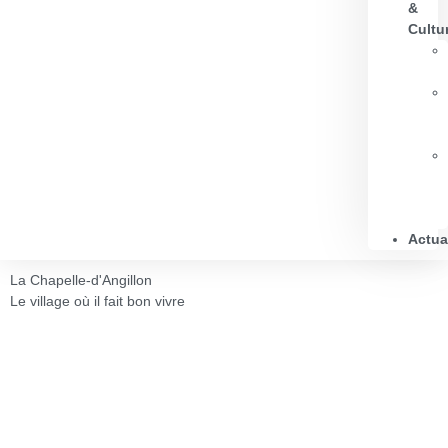
&
Cultu
Actua
La Chapelle-d'Angillon
L
Le village où il fait bon vivre
L