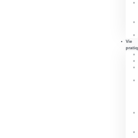
Vie
prati