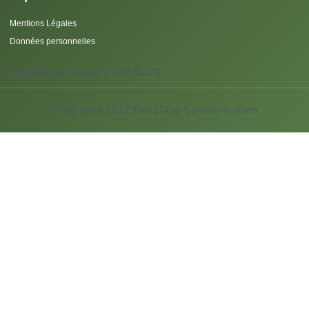
Mentions Légales
Données personnelles
[emplacement-météo id="472040"]
Intégration 2022 DeepDive Communication