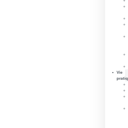
Vie
prati