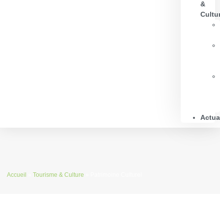
&
Cultu
Actua
Accueil
»
Tourisme & Culture
»
Patrimoine Culturel