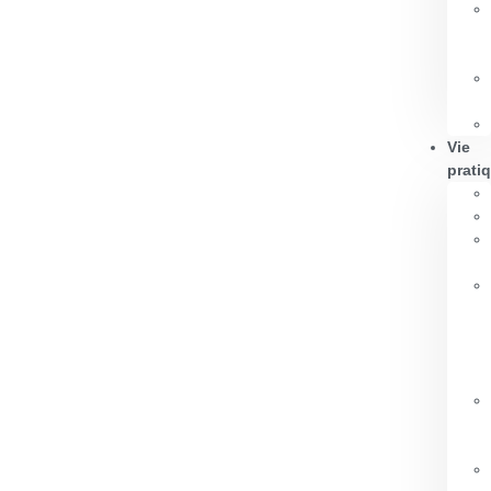
Vie
prati