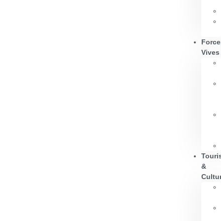
Force
Vives
Touri
&
Cultu