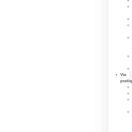
Vie
prati