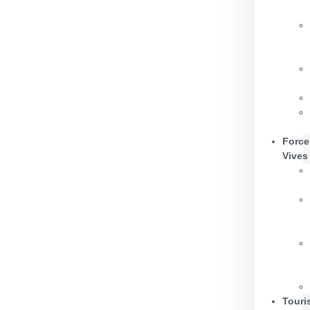
Force
Vives
Touri