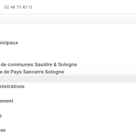
02 48 73 40 12
nicipaux
de communes Sauldre & Sologne
te de Pays Sancerre Sologne
istratives
sement
s
les