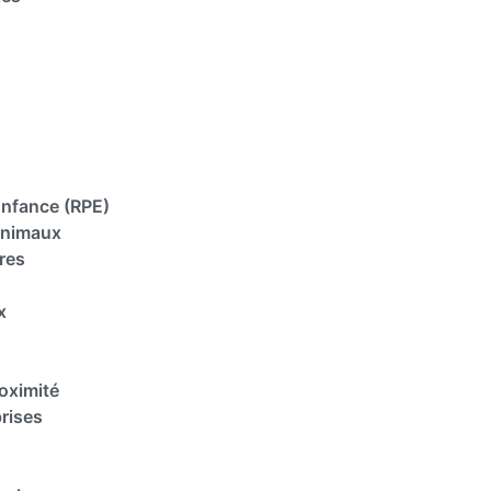
 Enfance (RPE)
animaux
res
x
oximité
rises