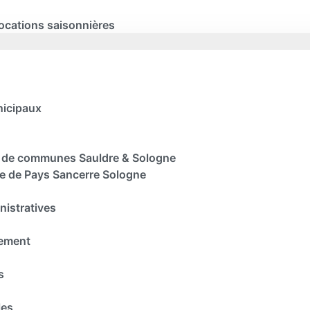
locations saisonnières
nicipaux
de communes Sauldre & Sologne
te de Pays Sancerre Sologne
istratives
sement
s
les