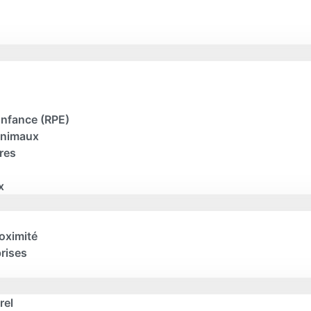
 Enfance (RPE)
animaux
res
x
oximité
rises
rel