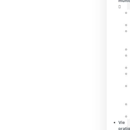
muni
Vie
prati