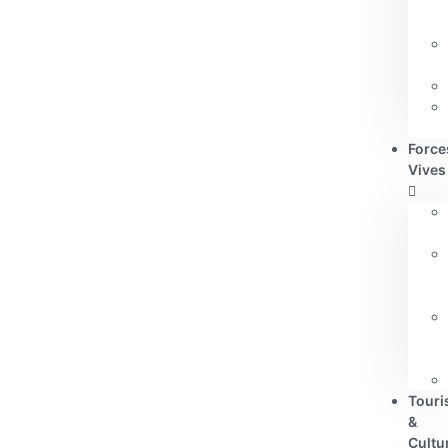
Force
Vives
Tour
&
Cultu