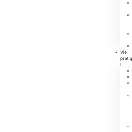
Vie
prati