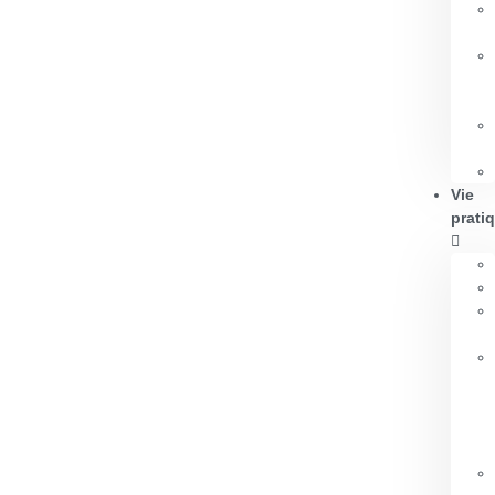
Vie
prati