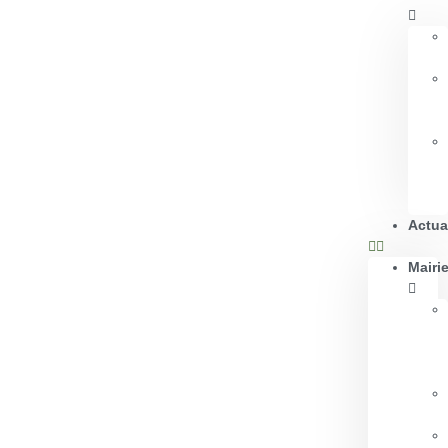
Actua
Mairi