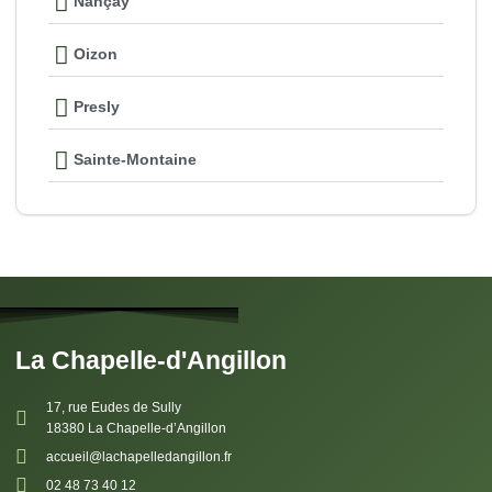
Nançay
Oizon
Presly
Sainte-Montaine
La Chapelle-d'Angillon
17, rue Eudes de Sully
18380 La Chapelle-d’Angillon
accueil@lachapelledangillon.fr
02 48 73 40 12