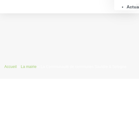
Actua
Accueil
»
La mairie
»
La Communauté de communes Sauldre & Sologne